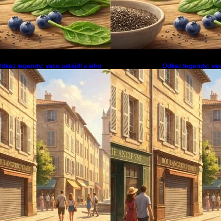
dkaz legendy: vaso patejdl a jeho
Odkaz legendy: vas
hudba
hudba