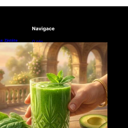
Navigace
: Zjistěte
O nás
linie
Kontakty
Obchodní podmínky
Zásady ochrany osobních údajů