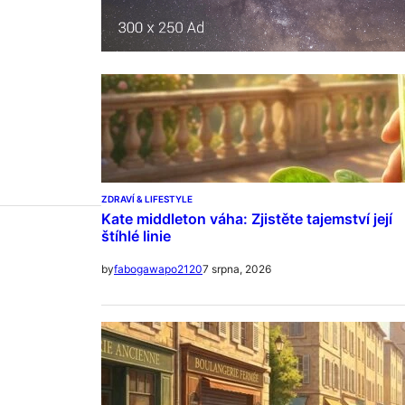
ZDRAVÍ & LIFESTYLE
Kate middleton váha: Zjistěte tajemství její
štíhlé linie
7 srpna, 2026
by
fabogawapo2120