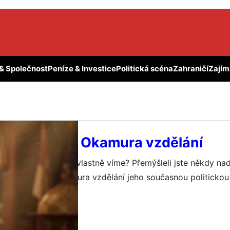
 & Společnost
Peníze & Investice
Politická scéna
Zahraničí
Zajím
 mýty: Tomio Okamura vzdělání
dělání: Co o něm vlastně víme? Přemýšleli jste někdy nad 
o téma Tomio Okamura vzdělání jeho současnou politickou k
 a celkový pohled na svět kolem nás? Když se řekne jméno
 května, 2026
ého a polarizujícího českého politika, drtivá většina lidí s
é projevy ve sněmovně,…