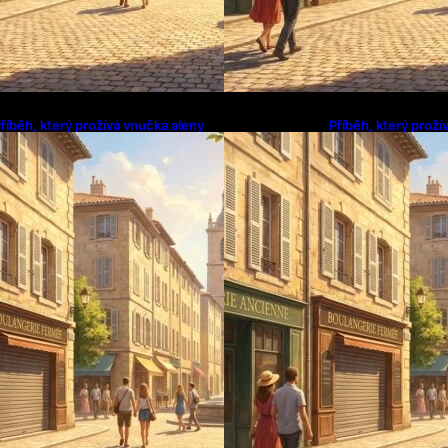
říběh, který prožívá vnučka aleny
Příběh, který proží
vránové
vránové