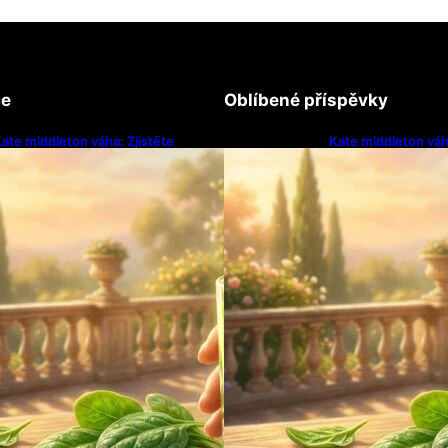
ce
Oblíbené příspěvky
ate middleton váha: Zjistěte
Kate middleton váha
ajemství její štíhlé linie
tajemství její štíhlé 