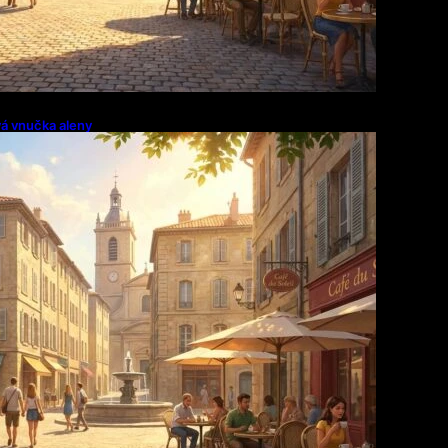
vá vnučka aleny