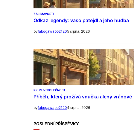
ZAJÍMAVOSTI
Odkaz legendy: vaso patejdl a jeho hudba
5 srpna, 2026
by
fabogawapo2120
KRIMI & SPOLEČNOST
Příběh, který prožívá vnučka aleny vránové
4 srpna, 2026
by
fabogawapo2120
POSLEDNÍ PŘÍSPĚVKY