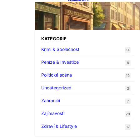
Proč karel gott právě jméno
navždy změnilo hudbu
KATEGORIE
Krimi & Společnost
14
Peníze & Investice
8
Politická scéna
19
Uncategorized
3
Zahraničí
7
Zajímavosti
29
Zdraví & Lifestyle
17