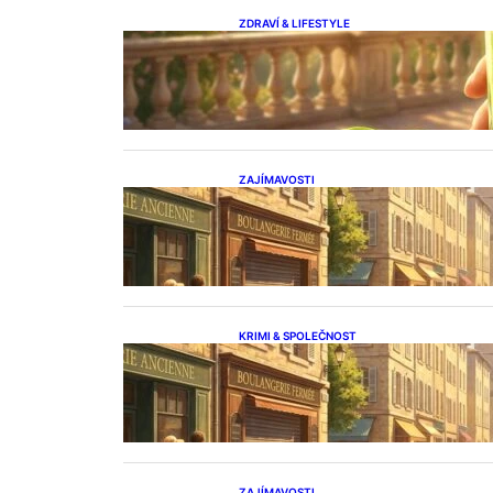
ZDRAVÍ & LIFESTYLE
Kate middleton váha: Zjistěte
tajemství její štíhlé linie
ZAJÍMAVOSTI
Odkaz legendy: vaso patejdl a
jeho hudba
KRIMI & SPOLEČNOST
Příběh, který prožívá vnučka
aleny vránové
ZAJÍMAVOSTI