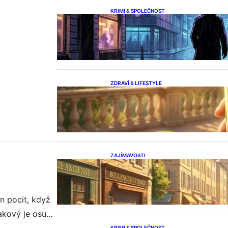
avárně, venku
KRIMI & SPOLEČNOST
Případ daniel krutý: Kompletní
fakta a mýty
ZDRAVÍ & LIFESTYLE
Kate middleton váha: Zjistěte
tajemství její štíhlé linie
ZAJÍMAVOSTI
Odkaz legendy: vaso patejdl a
jeho hudba
n pocit, když
akový je osud,
a rozhodně
KRIMI & SPOLEČNOST