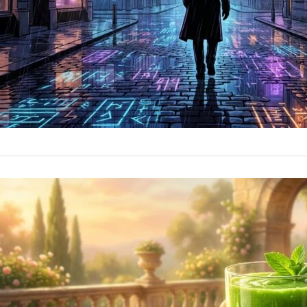
ZDRAVÍ & LIFESTYLE
Kate middl
linie
Kate middleton v
časopisech probí
prostě vypadá n
7 
by
fabogawapo2120