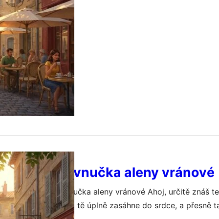
si. Zrovna nedávno jsem seděl v jedné útulné bratislavské k
terý prožívá vnučka aleny vránové
 S čím se potýká vnučka aleny vránové Ahoj, určitě znáš te
dinnou historku, která tě úplně zasáhne do srdce, a přesně t
učka aleny vránové. Její jméno je Tereza a její životní cest