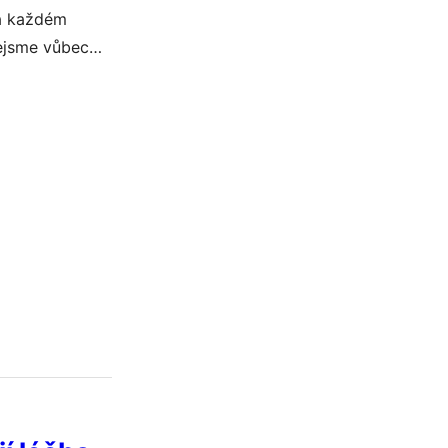
 na každém
nejsme vůbec
h, a rtuť