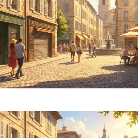
Hned na začátek 
3 
by
fabogawapo2120
který spojuje ge
uslyšel z…
POLITICKÁ SCÉNA
STEM vole
Proč každý řeší