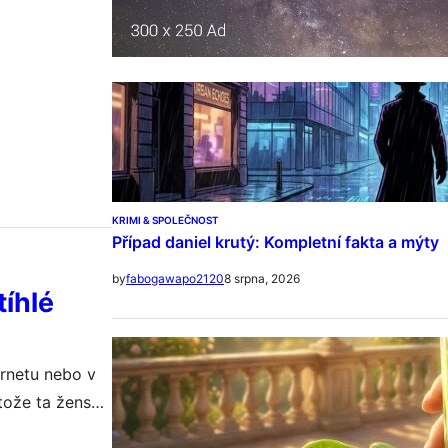
KRIMI & SPOLEČNOST
Případ daniel krutý: Kompletní fakta a mýty
8 srpna, 2026
by
fabogawapo2120
tíhlé
ernetu nebo v
tože ta ženská
Luckou v jedné