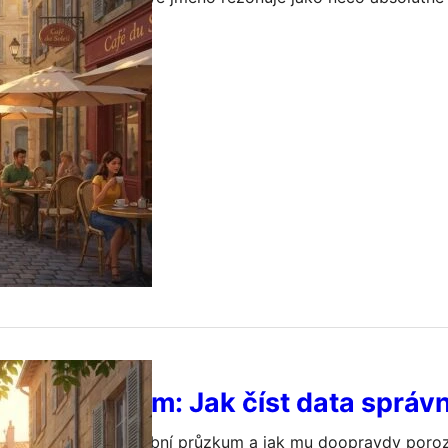
musím říct, že tohle není jen obyčejný příběh zpěváka. Je 
srpna, 2026
nerace. Pamatuji si, jak jsem jako malý chlapec v Kyjevě u
bní průzkum: Jak číst data správ
 nejnovější stem volební průzkum a jak mu doopravdy poro