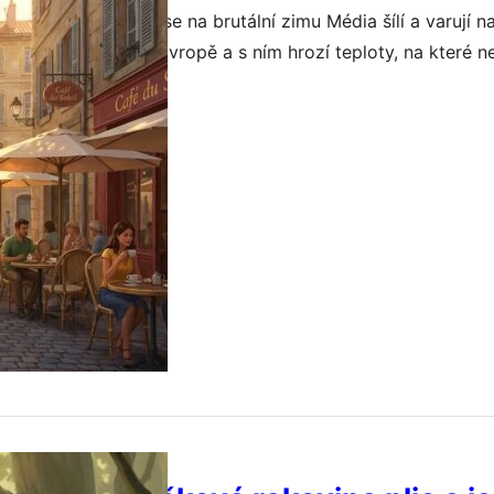
íží k Evropě: Připrav se na brutální zimu Média šílí a varují
olární vír se blíží k Evropě a s ním hrozí teploty, na které 
si to: probudíš se, venku je mráz, že ti zamrzá dech na rtec
srpna, 2026
 hluboko pod…