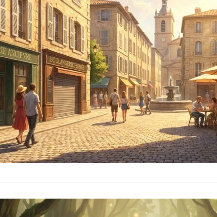
Polární vír se bl
kroku, protože p
zvyklí. Představ 
1 
by
fabogawapo2120
teploměru padá
ZDRAVÍ & LIFESTYLE