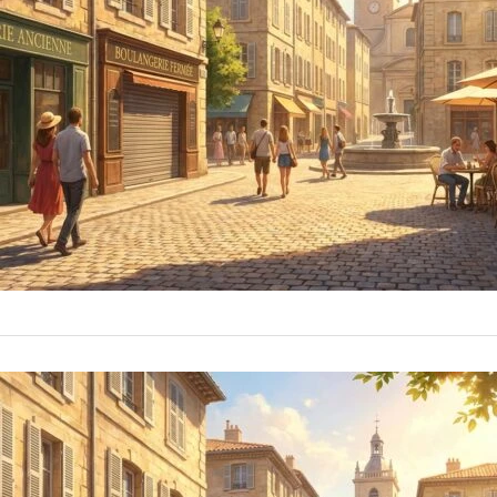
4 
by
fabogawapo2120
nebyla jako z po
ZAJÍMAVOSTI
Proč kare
Proč karel gott
hudebních legen